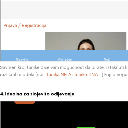
Savršen kroj tunike daje vam mogućnost da birate: istaknuti lin
različitih modela (npr.
Tunika NELA
,
Tunika TINA
…) koji omoguć
4. Idealna za slojevito odijevanje