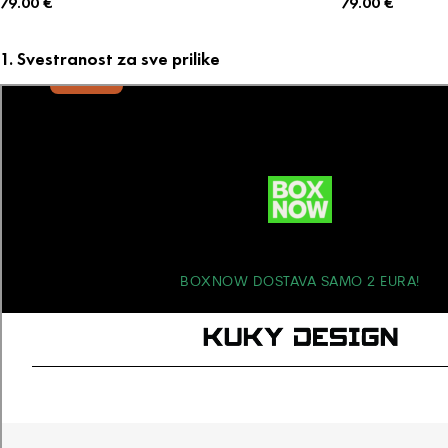
79.00
€
79.00
€
1. Svestranost za sve prilike