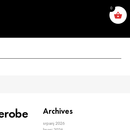
0
derobe
Archives
srpanj 2026
lipanj 2026