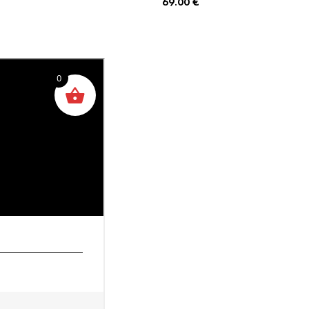
69.00
€