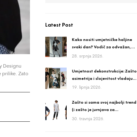
Latest Post
Kako nositi umjetničke haljine
svaki dan? Vodič za odvažan,
ali nosiv stil
28. srpnja 2026.
ky Designu
Umjetnost dekonstrukcije: Zašto
prilike. Zato
asimetrija i slojevitost vladaju
avangardnom modom?
19. lipnja 2026.
Zašto si sama svoj najbolji trend
(i zašto je jurnjava za
trendovima igra bez
30. travnja 2026.
pobjednika)