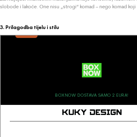
slobode i lakoće. One nisu „strogi“ komad – nego komad koji 
3. Prilagodba tijelu i stilu