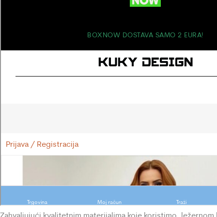
Zahvaljujući kvalitetnim materijalima koje koristimo, ležernom 