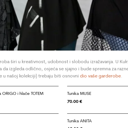
roba širi u kreativnost, udobnost i slobodu izražavanja. U Ku
 da izgleda odlično, osjeća se sjajno i bude spremna za razne 
 u našoj kolekciji) trebaju biti osnovni
dio vaše garderobe
.
ka ORIGO i hlače TOTEM
Tunika MUSE
70.00
€
Tunika ANITA