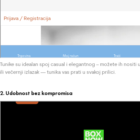
Tunike su idealan spoj casual i elegantnog – možete ih nositi u
ili večernji izlazak — tunika vas prati u svakoj prilici.
2. Udobnost bez kompromisa