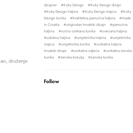
dizajner
Kuky Design
Kuky Design dizajn
Kuky Design haljina
Kuky Design majica
Kuky
Design tunika
kvalitetna pamučna haljina
made
in Croatia
originalan hrvatski dizajn
pamučna
haljina
ručno oslikana tunika
svečana haljina
udobna haljina
umjetnička haljina
umjetnička
majica
umjetnička tunika
unikatna haljina
hrvatski dizajn
unikatna odjeća
unikatna ženska
tunika
ženska košulja
ženska tunika
osao, druženje
Follow