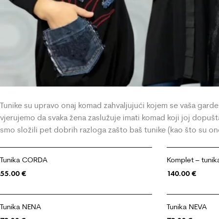
Tunike su upravo onaj komad zahvaljujući kojem se vaša garde
vjerujemo da svaka žena zaslužuje imati komad koji joj dopušta
smo složili pet dobrih razloga zašto baš tunike (kao što su one
Tunika CORDA
Komplet – tuni
55.00
€
140.00
€
Tunika NENA
Tunika NEVA