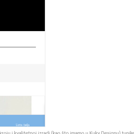
kroju i kvalitetnoj izradi (kao što imamo u Kuky Designu) tunik