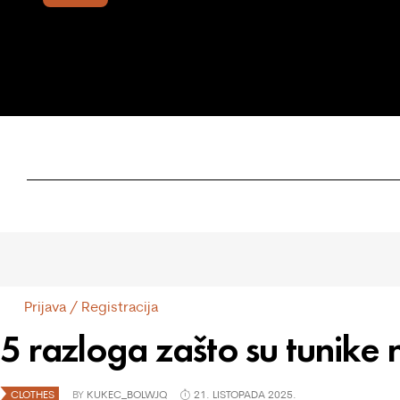
Prijava / Registracija
5 razloga zašto su tunike
CLOTHES
BY
KUKEC_BOLWJQ
21. LISTOPADA 2025.