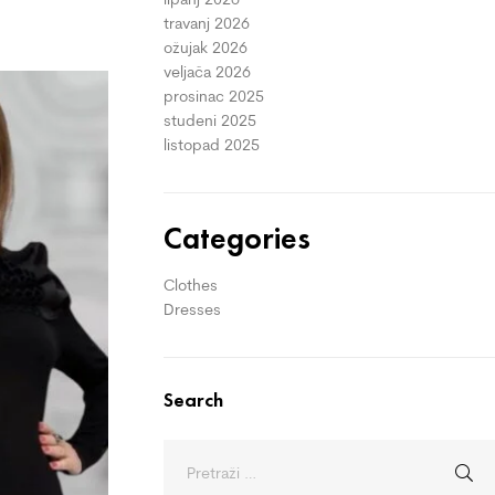
travanj 2026
ožujak 2026
veljača 2026
prosinac 2025
studeni 2025
listopad 2025
Categories
Clothes
Dresses
Search