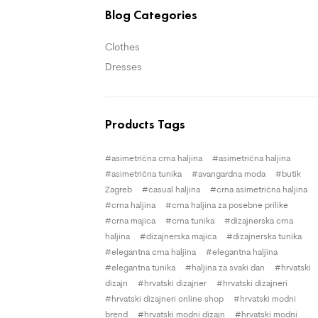
Blog Categories
Clothes
Dresses
Products Tags
asimetrična crna haljina
asimetrična haljina
asimetrična tunika
avangardna moda
butik
Zagreb
casual haljina
crna asimetrična haljina
crna haljina
crna haljina za posebne prilike
crna majica
crna tunika
dizajnerska crna
haljina
dizajnerska majica
dizajnerska tunika
elegantna crna haljina
elegantna haljina
elegantna tunika
haljina za svaki dan
hrvatski
dizajn
hrvatski dizajner
hrvatski dizajneri
hrvatski dizajneri online shop
hrvatski modni
brend
hrvatski modni dizajn
hrvatski modni