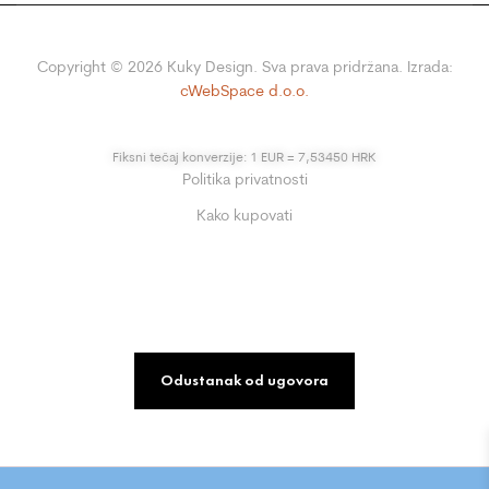
Copyright ©
2026
Kuky Design. Sva prava pridržana. Izrada:
cWebSpace d.o.o.
Fiksni tečaj konverzije: 1 EUR = 7,53450 HRK
Politika privatnosti
Kako kupovati
Odustanak od ugovora