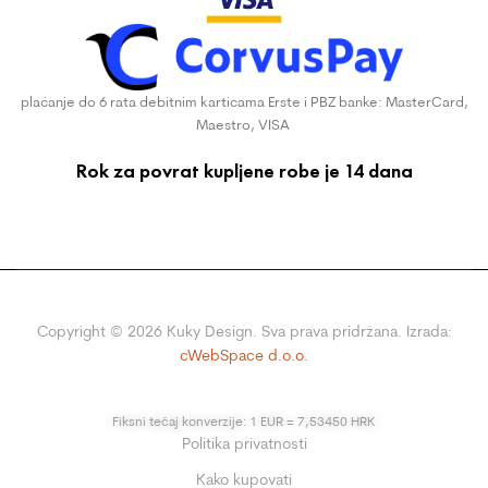
plaćanje do 6 rata debitnim karticama Erste i PBZ banke: MasterCard,
Maestro, VISA
Rok za povrat kupljene robe je 14 dana
Copyright ©
2026
Kuky Design. Sva prava pridržana. Izrada:
cWebSpace d.o.o.
Fiksni tečaj konverzije: 1 EUR = 7,53450 HRK
Politika privatnosti
Kako kupovati