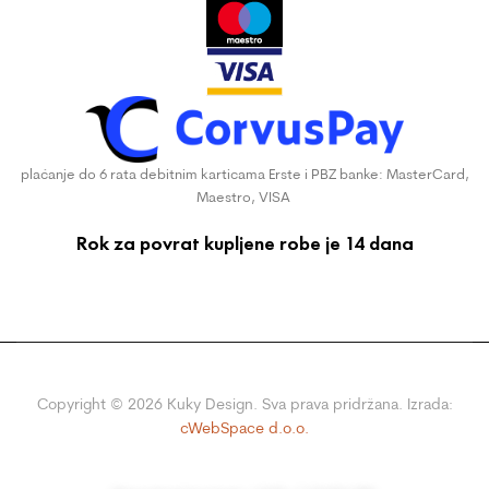
plaćanje do 6 rata debitnim karticama Erste i PBZ banke: MasterCard,
Maestro, VISA
Rok za povrat kupljene robe je 14 dana
Copyright ©
2026
Kuky Design. Sva prava pridržana. Izrada:
cWebSpace d.o.o.