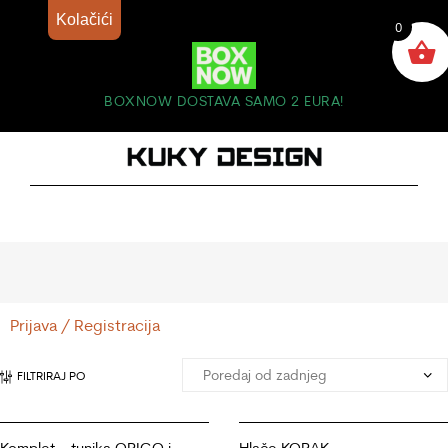
Kolačići
0
BOXNOW DOSTAVA SAMO 2 EURA!
Prijava / Registracija
FILTRIRAJ PO
Komplet – tunika ORIGO i
Hlače KORAK