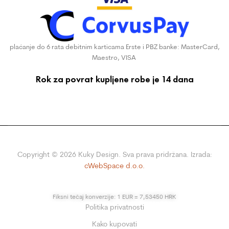
plaćanje do 6 rata debitnim karticama Erste i PBZ banke: MasterCard,
Maestro, VISA
Rok za povrat kupljene robe je 14 dana
Copyright ©
2026
Kuky Design. Sva prava pridržana. Izrada:
cWebSpace d.o.o.
Fiksni tečaj konverzije: 1 EUR = 7,53450 HRK
Politika privatnosti
Kako kupovati