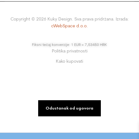
Copyright ©
2026
Kuky Design. Sva prava pridržana. Izrada:
cWebSpace d.o.o.
Fiksni tečaj konverzije: 1 EUR = 7,53450 HRK
Politika privatnosti
Kako kupovati
Odustanak od ugovora