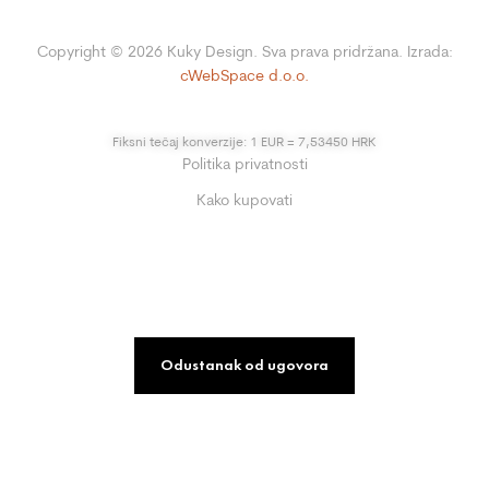
Copyright ©
2026
Kuky Design. Sva prava pridržana. Izrada:
cWebSpace d.o.o.
Fiksni tečaj konverzije: 1 EUR = 7,53450 HRK
Politika privatnosti
Kako kupovati
Odustanak od ugovora