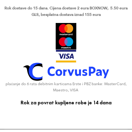
Rok dostave do 15 dana.
Cijena dostave 2 eura BOXNOW,
5.50 eura
GLS, besplatna dostava iznad 155 eura
plaćanje do 6 rata debitnim karticama Erste i PBZ banke: MasterCard,
Maestro, VISA
Rok za povrat kupljene robe je 14 dana