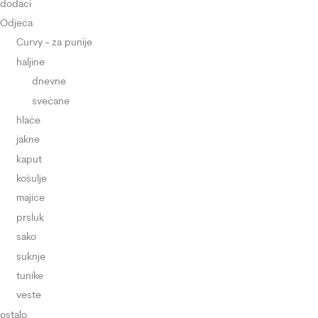
dodaci
Odjeća
Curvy - za punije
haljine
dnevne
svečane
hlače
jakne
kaput
košulje
majice
prsluk
sako
suknje
tunike
veste
ostalo