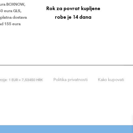
eura BOXNOW,
Rok za povrat kupljene
50 eura GLS,
robe je 14 dana
platna dostava
ad 155 eura
Politika privatnosti
Kako kupovati
erzije: 1 EUR = 7,53450 HRK