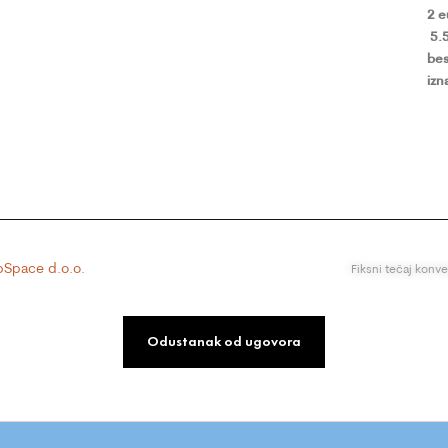
2 
5.
bes
izn
Space d.o.o.
Fiksni tečaj konv
Odustanak od ugovora