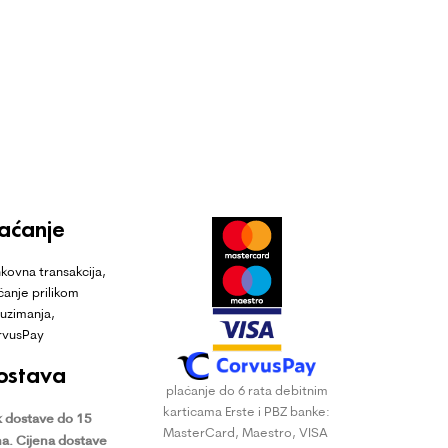
laćanje
kovna transakcija,
ćanje prilikom
uzimanja,
rvusPay
ostava
plaćanje do 6 rata debitnim
karticama Erste i PBZ banke:
 dostave do 15
MasterCard, Maestro, VISA
a.
Cijena dostave