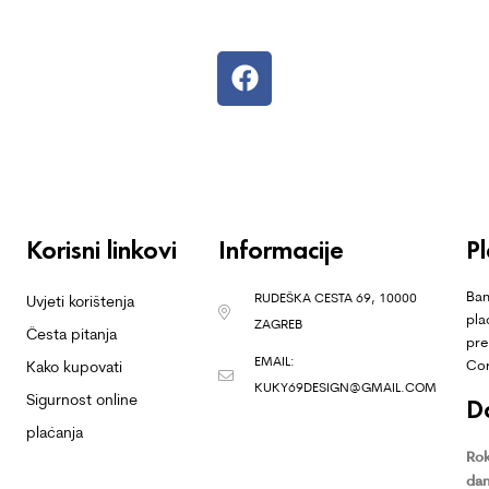
Korisni linkovi
Informacije
P
Ban
RUDEŠKA CESTA 69, 10000
Uvjeti korištenja
pla
ZAGREB
Česta pitanja
pre
EMAIL:
Co
Kako kupovati
KUKY69DESIGN@GMAIL.COM
Sigurnost online
D
plaćanja
Rok
dan