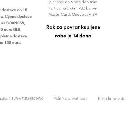
plaćanje do 6 rata debitnim
karticama Erste i PBZ banke:
 dostave do 15
MasterCard, Maestro, VISA
a.
Cijena dostave
eura BOXNOW,
Rok za povrat kupljene
50 eura GLS,
robe je 14 dana
platna dostava
ad 155 eura
Politika privatnosti
Kako kupovati
erzije: 1 EUR = 7,53450 HRK