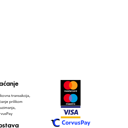
laćanje
kovna transakcija,
ćanje prilikom
uzimanja,
rvusPay
ostava