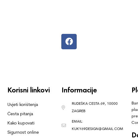
Korisni linkovi
Informacije
P
Ban
RUDEŠKA CESTA 69, 10000
Uvjeti korištenja
pla
ZAGREB
Česta pitanja
pre
EMAIL:
Co
Kako kupovati
KUKY69DESIGN@GMAIL.COM
Sigurnost online
D