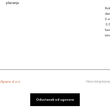
plaćanja
Rok
dan
2 
5.
bes
izn
Space d.o.o.
Fiksni tečaj konv
Odustanak od ugovora