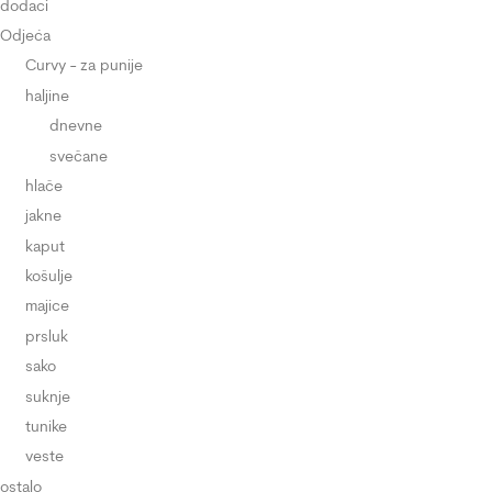
dodaci
Odjeća
Curvy - za punije
haljine
dnevne
svečane
hlače
jakne
kaput
košulje
majice
prsluk
sako
suknje
tunike
veste
ostalo