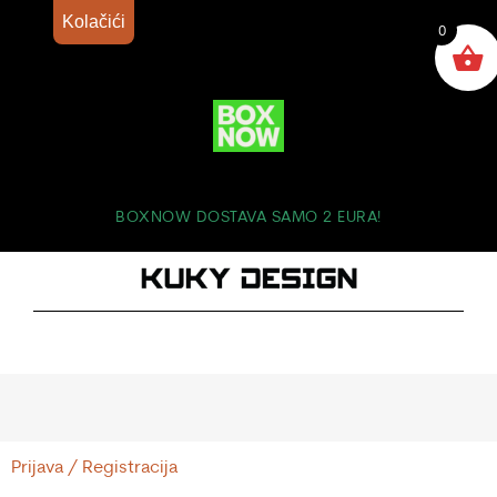
Kolačići
0
BOXNOW DOSTAVA SAMO 2 EURA!
Prijava / Registracija