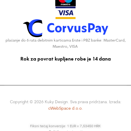
plaćanje do 6 rata debitnim karticama Erste i PBZ banke: MasterCard,
Maestro, VISA
Rok za povrat kupljene robe je 14 dana
Copyright ©
2026
Kuky Design. Sva prava pridržana. Izrada:
cWebSpace d.o.o.
Fiksni tečaj konverzije: 1 EUR = 7,53450 HRK