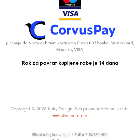
plaćanje do 6 rata debitnim karticama Erste i PBZ banke: MasterCard,
Maestro, VISA
Rok za povrat kupljene robe je 14 dana
Copyright ©
2026
Kuky Design. Sva prava pridržana. Izrada:
cWebSpace d.o.o.
Fiksni tečaj konverzije: 1 EUR = 7,53450 HRK