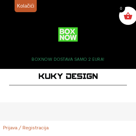
Kolačići
0
BOXNOW DOSTAVA SAMO 2 EURA!
Prijava / Registracija