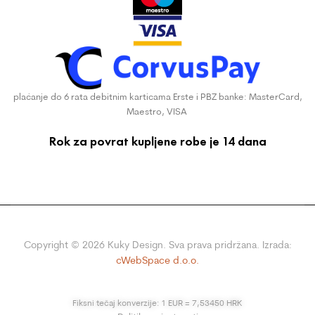
plaćanje do 6 rata debitnim karticama Erste i PBZ banke: MasterCard,
Maestro, VISA
Rok za povrat kupljene robe je 14 dana
Copyright ©
2026
Kuky Design. Sva prava pridržana. Izrada:
cWebSpace d.o.o.
Fiksni tečaj konverzije: 1 EUR = 7,53450 HRK