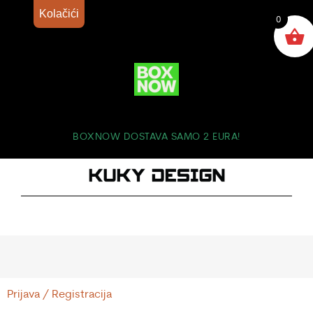
Kolačići
0
BOXNOW DOSTAVA SAMO 2 EURA!
Prijava / Registracija