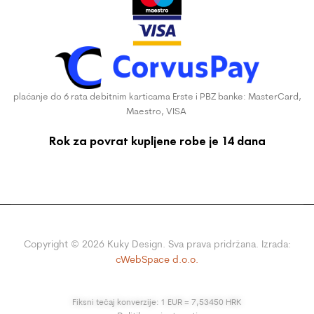
plaćanje do 6 rata debitnim karticama Erste i PBZ banke: MasterCard,
Maestro, VISA
Rok za povrat kupljene robe je 14 dana
Copyright ©
2026
Kuky Design. Sva prava pridržana. Izrada:
cWebSpace d.o.o.
Fiksni tečaj konverzije: 1 EUR = 7,53450 HRK