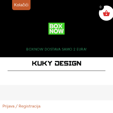
Kolačići
0
BOXNOW DOSTAVA SAMO 2 EURA!
Prijava / Registracija