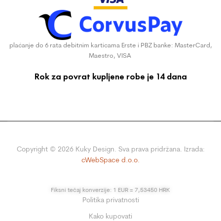
plaćanje do 6 rata debitnim karticama Erste i PBZ banke: MasterCard,
Maestro, VISA
Rok za povrat kupljene robe je 14 dana
Copyright ©
2026
Kuky Design. Sva prava pridržana. Izrada:
cWebSpace d.o.o.
Fiksni tečaj konverzije: 1 EUR = 7,53450 HRK
Politika privatnosti
Kako kupovati