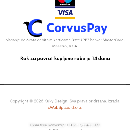
plaćanje do 6 rata debitnim karticama Erste i PBZ banke: MasterCard,
Maestro, VISA
Rok za povrat kupljene robe je 14 dana
Copyright ©
2026
Kuky Design. Sva prava pridržana. Izrada:
cWebSpace d.o.o.
Fiksni tečaj konverzije: 1 EUR = 7,53450 HRK