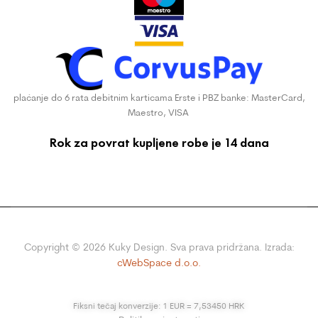
plaćanje do 6 rata debitnim karticama Erste i PBZ banke: MasterCard,
Maestro, VISA
Rok za povrat kupljene robe je 14 dana
Copyright ©
2026
Kuky Design. Sva prava pridržana. Izrada:
cWebSpace d.o.o.
Fiksni tečaj konverzije: 1 EUR = 7,53450 HRK