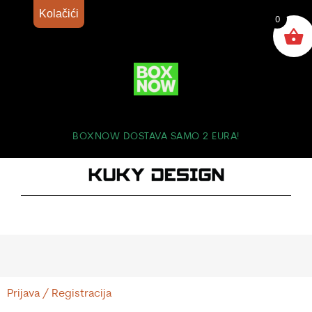
Kolačići
0
BOXNOW DOSTAVA SAMO 2 EURA!
Prijava / Registracija