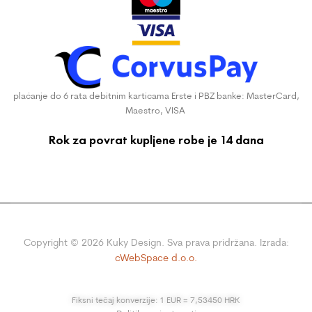
plaćanje do 6 rata debitnim karticama Erste i PBZ banke: MasterCard,
Maestro, VISA
Rok za povrat kupljene robe je 14 dana
Copyright ©
2026
Kuky Design. Sva prava pridržana. Izrada:
cWebSpace d.o.o.
Fiksni tečaj konverzije: 1 EUR = 7,53450 HRK