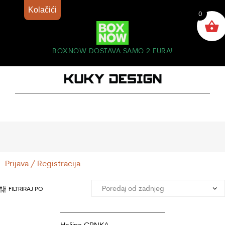
Kolačići
0
BOXNOW DOSTAVA SAMO 2 EURA!
Prijava / Registracija
FILTRIRAJ PO
Haljina CRNKA