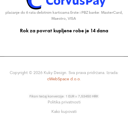
plaćanje do 6 rata debitnim karticama Erste i PBZ banke: MasterCard,
Maestro, VISA
Rok za povrat kupljene robe je 14 dana
Copyright ©
2026
Kuky Design. Sva prava pridržana. Izrada:
cWebSpace d.o.o.
Fiksni tečaj konverzije: 1 EUR = 7,53450 HRK
Politika privatnosti
Kako kupovati