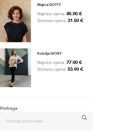
Majica DOTTY
45.00
€
Najniža cijena:
31.50
€
Snižena cijena:
Košulja IVORY
77.00
€
Najniža cijena:
53.90
€
Snižena cijena:
Pretraga