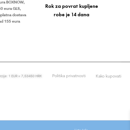
eura BOXNOW,
Rok za povrat kupljene
50 eura GLS,
robe je 14 dana
platna dostava
ad 155 eura
Politika privatnosti
Kako kupovati
erzije: 1 EUR = 7,53450 HRK