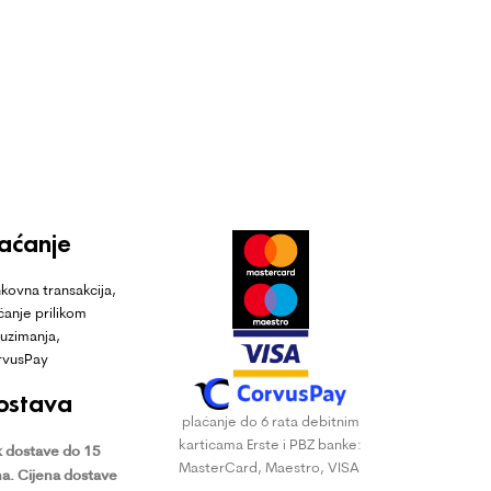
laćanje
kovna transakcija,
ćanje prilikom
uzimanja,
rvusPay
ostava
plaćanje do 6 rata debitnim
karticama Erste i PBZ banke:
 dostave do 15
MasterCard, Maestro, VISA
a.
Cijena dostave