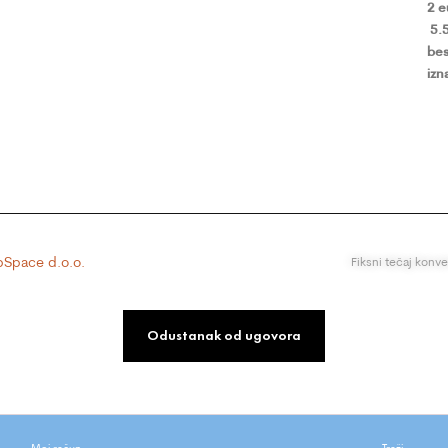
2 
5.
bes
izn
Space d.o.o.
Fiksni tečaj konv
Odustanak od ugovora