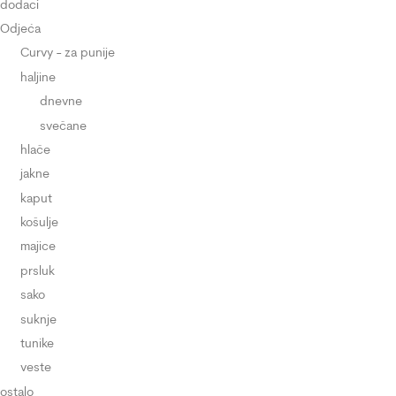
dodaci
Odjeća
Curvy - za punije
haljine
dnevne
svečane
hlače
jakne
kaput
košulje
majice
prsluk
sako
suknje
tunike
veste
ostalo