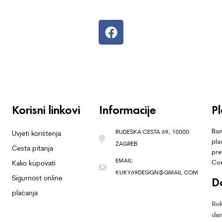
Korisni linkovi
Informacije
P
Ban
RUDEŠKA CESTA 69, 10000
Uvjeti korištenja
pla
ZAGREB
Česta pitanja
pre
EMAIL:
Co
Kako kupovati
KUKY69DESIGN@GMAIL.COM
Sigurnost online
D
plaćanja
Rok
dan