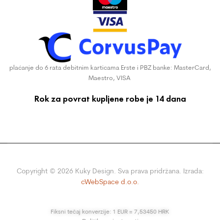
plaćanje do 6 rata debitnim karticama Erste i PBZ banke: MasterCard,
Maestro, VISA
Rok za povrat kupljene robe je 14 dana
Copyright ©
2026
Kuky Design. Sva prava pridržana. Izrada:
cWebSpace d.o.o.
Fiksni tečaj konverzije: 1 EUR = 7,53450 HRK