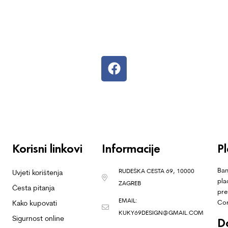
Korisni linkovi
Informacije
P
Ban
RUDEŠKA CESTA 69, 10000
Uvjeti korištenja
pla
ZAGREB
Česta pitanja
pre
EMAIL:
Co
Kako kupovati
KUKY69DESIGN@GMAIL.COM
Sigurnost online
D