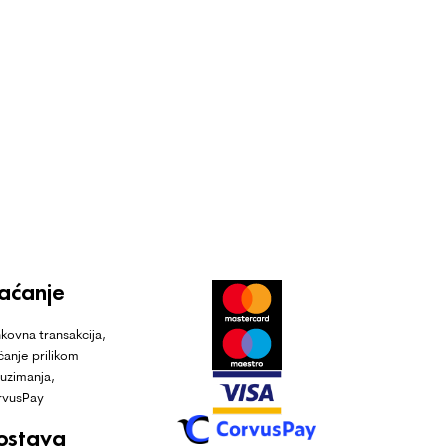
laćanje
kovna transakcija,
ćanje prilikom
uzimanja,
rvusPay
ostava