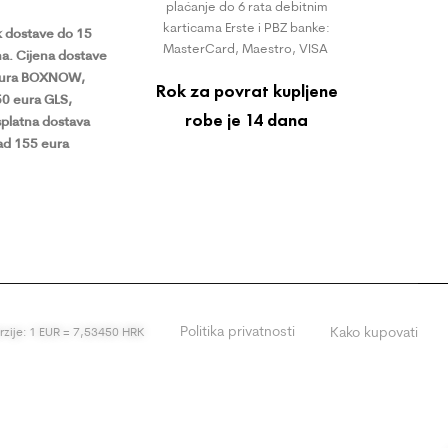
plaćanje do 6 rata debitnim
karticama Erste i PBZ banke:
 dostave do 15
MasterCard, Maestro, VISA
a.
Cijena dostave
eura BOXNOW,
Rok za povrat kupljene
50 eura GLS,
robe je 14 dana
platna dostava
ad 155 eura
Politika privatnosti
Kako kupovati
erzije: 1 EUR = 7,53450 HRK