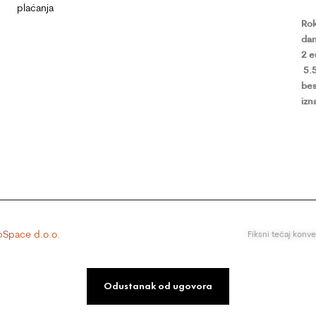
plaćanja
Rok
dan
2 
5.
bes
izn
Space d.o.o.
Fiksni tečaj konv
Odustanak od ugovora