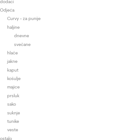
dodaci
Odjeća
Curvy - za punije
haljine
dnevne
svečane
hlače
jakne
kaput
košulje
majice
prsluk
sako
suknje
tunike
veste
ostalo