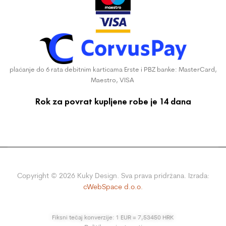
plaćanje do 6 rata debitnim karticama Erste i PBZ banke: MasterCard,
Maestro, VISA
Rok za povrat kupljene robe je 14 dana
Copyright ©
2026
Kuky Design. Sva prava pridržana. Izrada:
cWebSpace d.o.o.
Fiksni tečaj konverzije: 1 EUR = 7,53450 HRK