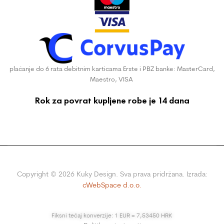
plaćanje do 6 rata debitnim karticama Erste i PBZ banke: MasterCard,
Maestro, VISA
Rok za povrat kupljene robe je 14 dana
Copyright ©
2026
Kuky Design. Sva prava pridržana. Izrada:
cWebSpace d.o.o.
Fiksni tečaj konverzije: 1 EUR = 7,53450 HRK