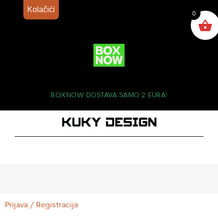
Kolačići
0
BOXNOW DOSTAVA SAMO 2 EURA!
Prijava / Registracija