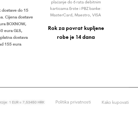
plaćanje do 6 rata debitnim
karticama Erste i PBZ banke:
 dostave do 15
MasterCard, Maestro, VISA
a.
Cijena dostave
eura BOXNOW,
Rok za povrat kupljene
50 eura GLS,
robe je 14 dana
platna dostava
ad 155 eura
Politika privatnosti
Kako kupovati
erzije: 1 EUR = 7,53450 HRK