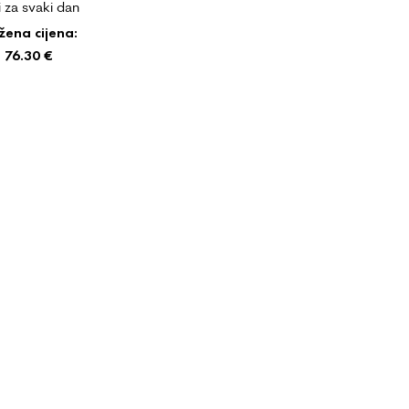
 za svaki dan
žena cijena:
76.30
€