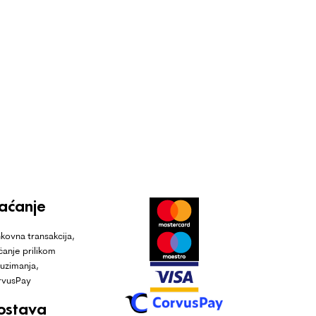
laćanje
kovna transakcija,
ćanje prilikom
uzimanja,
rvusPay
ostava