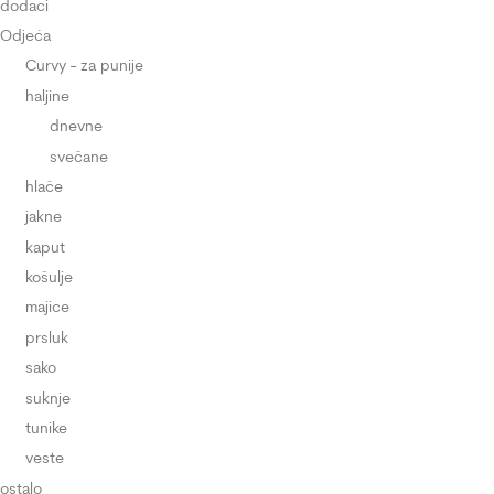
dodaci
Odjeća
Curvy - za punije
haljine
dnevne
svečane
hlače
jakne
kaput
košulje
majice
prsluk
sako
suknje
tunike
veste
ostalo