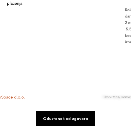
plaćanja
Rok
dan
2 
5.
bes
izn
Space d.o.o.
Fiksni tečaj konv
Odustanak od ugovora