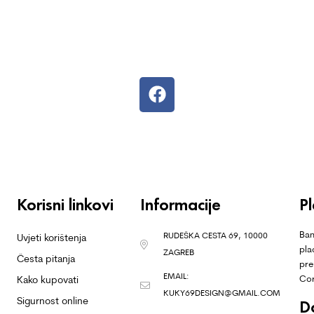
Korisni linkovi
Informacije
P
Ban
RUDEŠKA CESTA 69, 10000
Uvjeti korištenja
pla
ZAGREB
Česta pitanja
pre
EMAIL:
Co
Kako kupovati
KUKY69DESIGN@GMAIL.COM
Sigurnost online
D