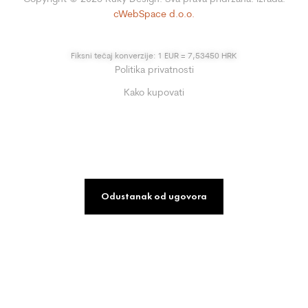
cWebSpace d.o.o.
Fiksni tečaj konverzije: 1 EUR = 7,53450 HRK
Politika privatnosti
Kako kupovati
Odustanak od ugovora