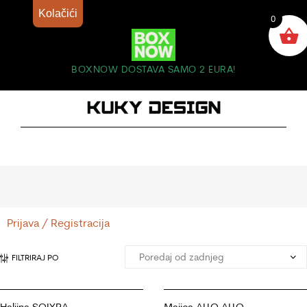
Kolačići
0
BOXNOW DOSTAVA SAMO 2 EURA!
Prijava / Registracija
FILTRIRAJ PO
Haljina SOLYRA
Majica ALLO ALLO