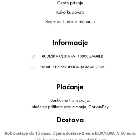
Česta pitanja
Kako kupovati
Sigurnost online plaćanja
Informacije
RUDEŠKA CESTA 69, 10000 ZAGREB
EMAIL:
KUKY69DESIGN@GMAIL.COM
Plaćanje
Bankovna transakcija,
plaćanje prilikom preuzimanja, CorvusPay
Dostava
Rok dostave do 15 dana.
Cijena dostave 2 eura BOXNOW,
5.50 eura
GLS, besplatna dostava iznad 155 eura