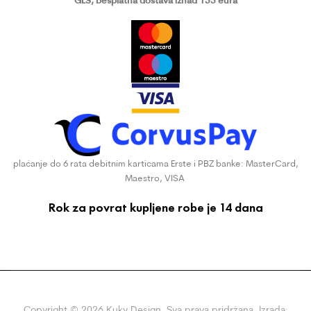
plaćanje do 6 rata debitnim karticama Erste i PBZ banke: MasterCard,
Maestro, VISA
Rok za povrat kupljene robe je 14 dana
Copyright ©
2026
Kuky Design. Sva prava pridržana. Izrada: