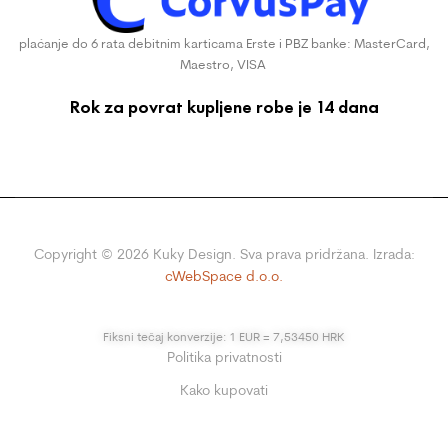
plaćanje do 6 rata debitnim karticama Erste i PBZ banke: MasterCard,
Maestro, VISA
Rok za povrat kupljene robe je 14 dana
Copyright ©
2026
Kuky Design. Sva prava pridržana. Izrada:
cWebSpace d.o.o.
Fiksni tečaj konverzije: 1 EUR = 7,53450 HRK
Politika privatnosti
Kako kupovati