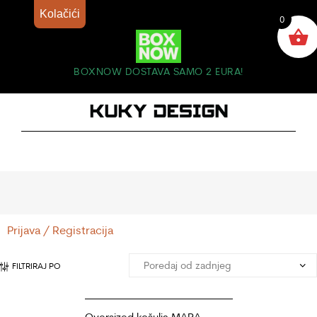
Kolačići
0
BOXNOW DOSTAVA SAMO 2 EURA!
Prijava / Registracija
FILTRIRAJ PO
Oversized košulja MARA