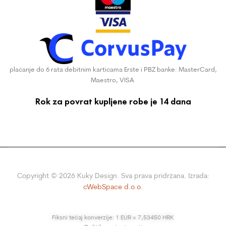
plaćanje do 6 rata debitnim karticama Erste i PBZ banke: MasterCard,
Maestro, VISA
Rok za povrat kupljene robe je 14 dana
Copyright ©
2026
Kuky Design. Sva prava pridržana. Izrada:
cWebSpace d.o.o.
Fiksni tečaj konverzije: 1 EUR = 7,53450 HRK