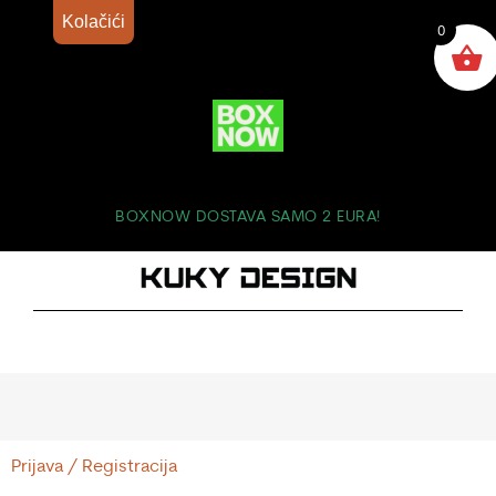
Kolačići
0
BOXNOW DOSTAVA SAMO 2 EURA!
Prijava / Registracija