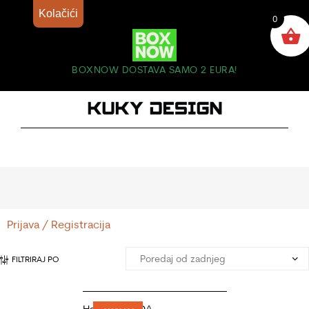
Kolačići
0
BOXNOW DOSTAVA SAMO 2 EURA!
Prijava / Registracija
FILTRIRAJ PO
Haljina CIARDA