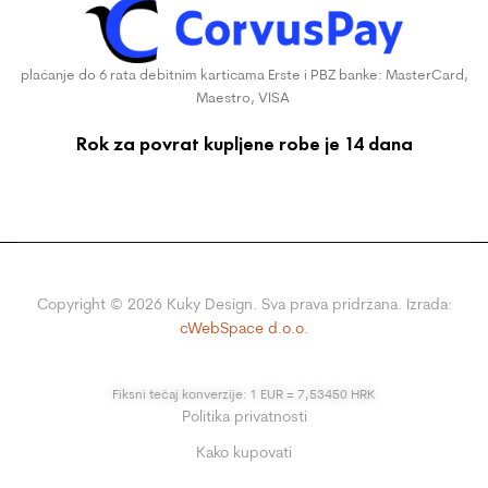
plaćanje do 6 rata debitnim karticama Erste i PBZ banke: MasterCard,
Maestro, VISA
Rok za povrat kupljene robe je 14 dana
Copyright ©
2026
Kuky Design. Sva prava pridržana. Izrada:
cWebSpace d.o.o.
Fiksni tečaj konverzije: 1 EUR = 7,53450 HRK
Politika privatnosti
Kako kupovati