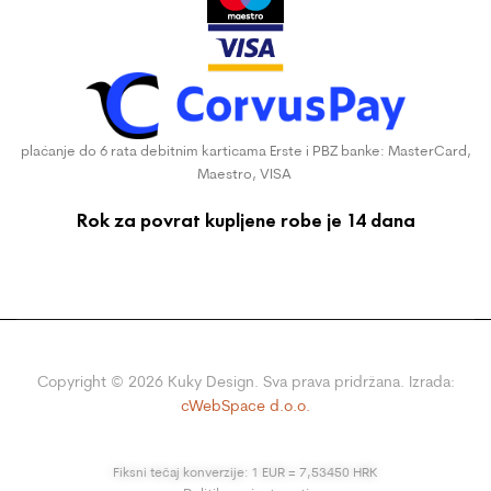
plaćanje do 6 rata debitnim karticama Erste i PBZ banke: MasterCard,
Maestro, VISA
Rok za povrat kupljene robe je 14 dana
Copyright ©
2026
Kuky Design. Sva prava pridržana. Izrada:
cWebSpace d.o.o.
Fiksni tečaj konverzije: 1 EUR = 7,53450 HRK