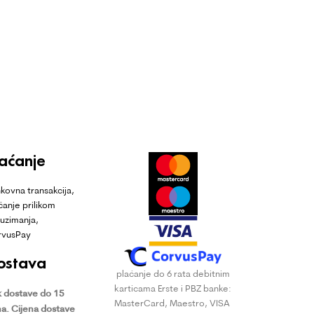
laćanje
kovna transakcija,
ćanje prilikom
uzimanja,
rvusPay
ostava
plaćanje do 6 rata debitnim
karticama Erste i PBZ banke:
 dostave do 15
MasterCard, Maestro, VISA
a.
Cijena dostave