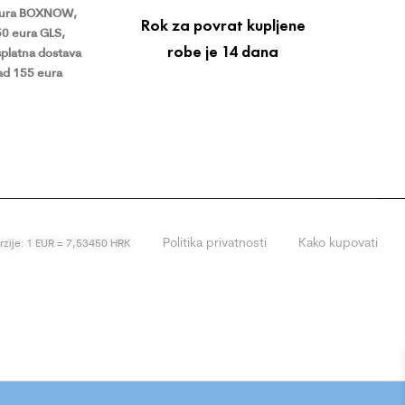
eura BOXNOW,
Rok za povrat kupljene
50 eura GLS,
robe je 14 dana
platna dostava
ad 155 eura
Politika privatnosti
Kako kupovati
erzije: 1 EUR = 7,53450 HRK