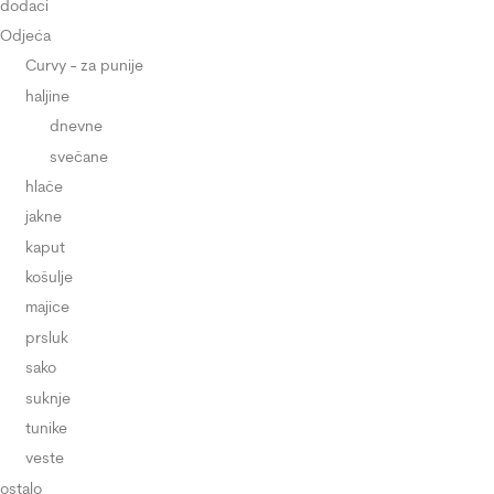
dodaci
Odjeća
Curvy - za punije
haljine
dnevne
svečane
hlače
jakne
kaput
košulje
majice
prsluk
sako
suknje
tunike
veste
ostalo