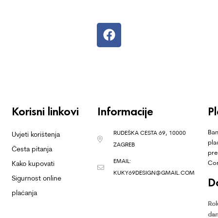
Korisni linkovi
Informacije
P
Ban
RUDEŠKA CESTA 69, 10000
Uvjeti korištenja
pla
ZAGREB
Česta pitanja
pre
EMAIL:
Co
Kako kupovati
KUKY69DESIGN@GMAIL.COM
Sigurnost online
D
plaćanja
Rok
dan