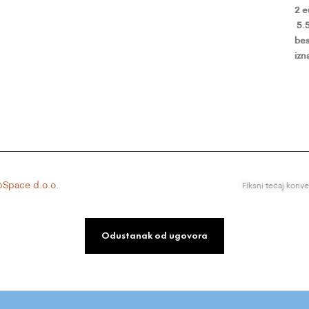
2 
5.
bes
izn
Space d.o.o.
Fiksni tečaj konv
Odustanak od ugovora