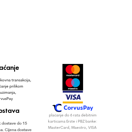
laćanje
kovna transakcija,
ćanje prilikom
uzimanja,
rvusPay
ostava
plaćanje do 6 rata debitnim
karticama Erste i PBZ banke:
 dostave do 15
MasterCard, Maestro, VISA
a.
Cijena dostave