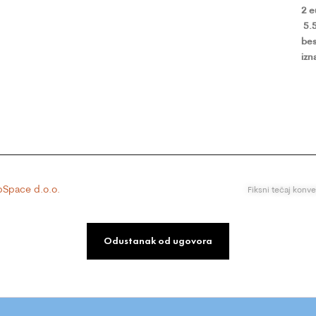
2 
5.
bes
izn
Space d.o.o.
Fiksni tečaj konv
Odustanak od ugovora