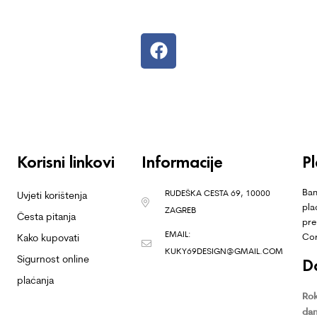
Korisni linkovi
Informacije
P
Ban
RUDEŠKA CESTA 69, 10000
Uvjeti korištenja
pla
ZAGREB
Česta pitanja
pre
EMAIL:
Co
Kako kupovati
KUKY69DESIGN@GMAIL.COM
Sigurnost online
D
plaćanja
Rok
dan