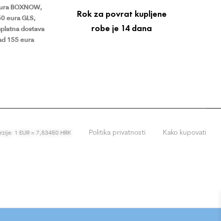
eura BOXNOW,
Rok za povrat kupljene
50 eura GLS,
robe je 14 dana
platna dostava
ad 155 eura
Politika privatnosti
Kako kupovati
erzije: 1 EUR = 7,53450 HRK