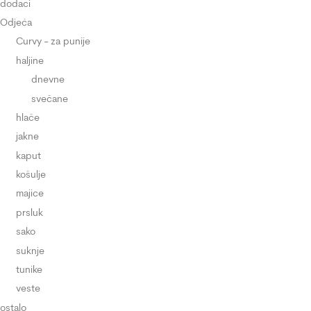
dodaci
Odjeća
Curvy - za punije
haljine
dnevne
svečane
hlače
jakne
kaput
košulje
majice
prsluk
sako
suknje
tunike
veste
ostalo