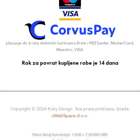
plaćanje do 6 rata debitnim karticama Erste i PBZ banke: MasterCard,
Maestro, VISA
Rok za povrat kupljene robe je 14 dana
Copyright ©
2026
Kuky Design. Sva prava pridržana. Izrada:
cWebSpace d.o.o.
Fiksni tečaj konverzije: 1 EUR = 7,53450 HRK