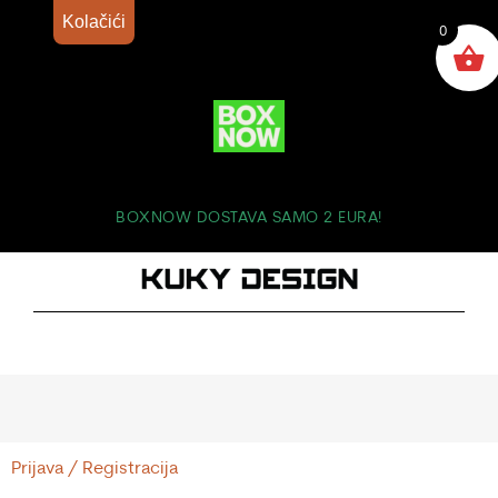
Kolačići
0
BOXNOW DOSTAVA SAMO 2 EURA!
Prijava / Registracija