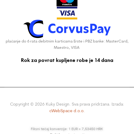
plaćanje do 6 rata debitnim karticama Erste i PBZ banke: MasterCard,
Maestro, VISA
Rok za povrat kupljene robe je 14 dana
Copyright ©
2026
Kuky Design. Sva prava pridržana. Izrada:
cWebSpace d.o.o.
Fiksni tečaj konverzije: 1 EUR = 7,53450 HRK