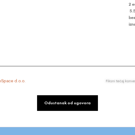
2 
5.
bes
izn
Space d.o.o.
Fiksni tečaj konv
Odustanak od ugovora