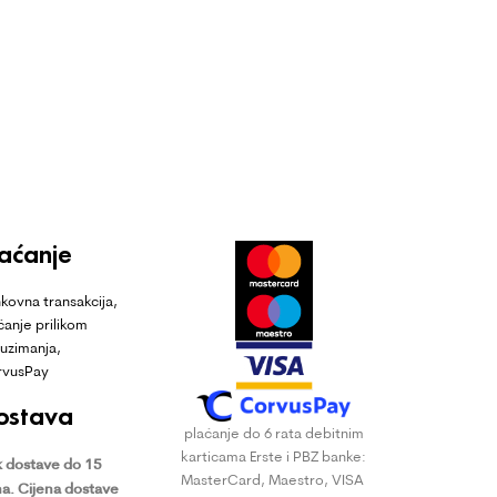
laćanje
kovna transakcija,
ćanje prilikom
uzimanja,
rvusPay
ostava
plaćanje do 6 rata debitnim
karticama Erste i PBZ banke:
 dostave do 15
MasterCard, Maestro, VISA
a.
Cijena dostave