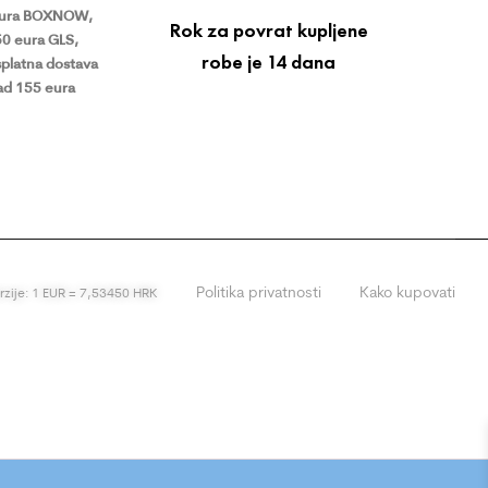
eura BOXNOW,
Rok za povrat kupljene
50 eura GLS,
robe je 14 dana
platna dostava
ad 155 eura
Politika privatnosti
Kako kupovati
erzije: 1 EUR = 7,53450 HRK