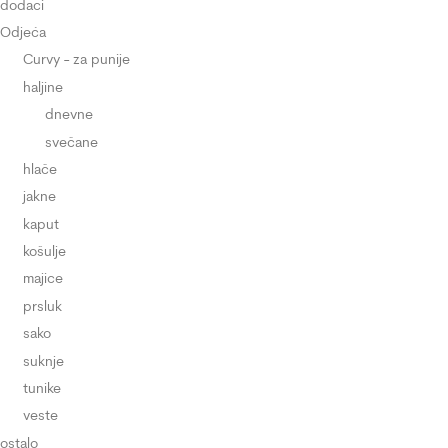
dodaci
Odjeća
Curvy - za punije
haljine
dnevne
svečane
hlače
jakne
kaput
košulje
majice
prsluk
sako
suknje
tunike
veste
ostalo