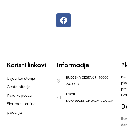
Korisni linkovi
Informacije
P
Ban
RUDEŠKA CESTA 69, 10000
Uvjeti korištenja
pla
ZAGREB
Česta pitanja
pre
EMAIL:
Co
Kako kupovati
KUKY69DESIGN@GMAIL.COM
Sigurnost online
D
plaćanja
Rok
dan