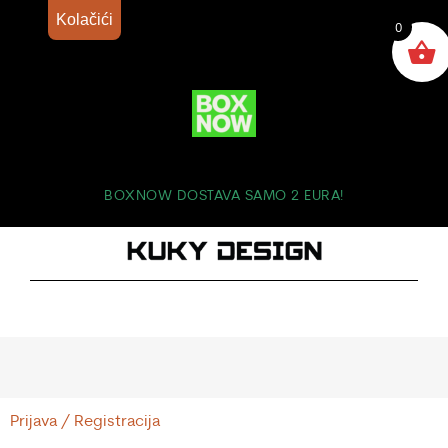
Kolačići
0
BOXNOW DOSTAVA SAMO 2 EURA!
Prijava / Registracija