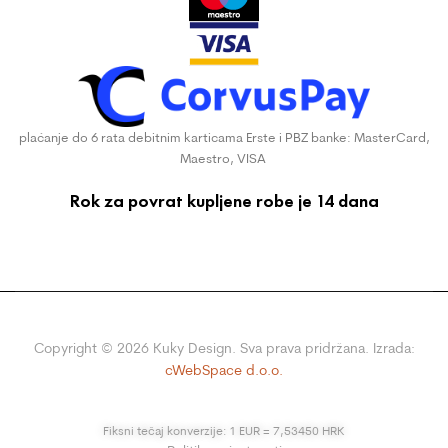
plaćanje do 6 rata debitnim karticama Erste i PBZ banke: MasterCard,
Maestro, VISA
Rok za povrat kupljene robe je 14 dana
Copyright ©
2026
Kuky Design. Sva prava pridržana. Izrada:
cWebSpace d.o.o.
Fiksni tečaj konverzije: 1 EUR = 7,53450 HRK