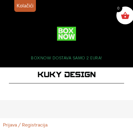
Kolačići
0
BOXNOW DOSTAVA SAMO 2 EURA!
Prijava / Registracija