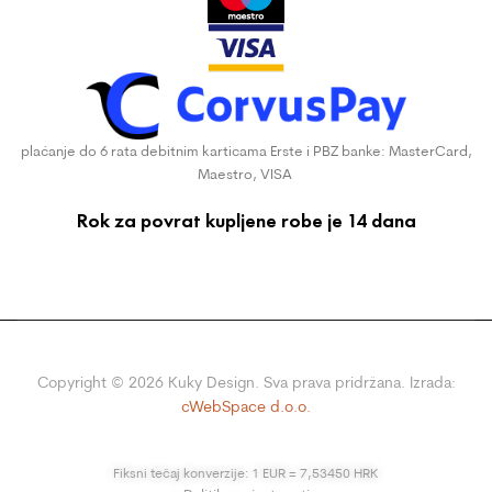
plaćanje do 6 rata debitnim karticama Erste i PBZ banke: MasterCard,
Maestro, VISA
Rok za povrat kupljene robe je 14 dana
Copyright ©
2026
Kuky Design. Sva prava pridržana. Izrada:
cWebSpace d.o.o.
Fiksni tečaj konverzije: 1 EUR = 7,53450 HRK