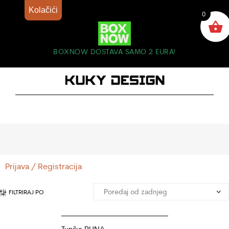
Kolačići
0
BOXNOW DOSTAVA SAMO 2 EURA!
Prijava / Registracija
FILTRIRAJ PO
Tunika RUNA