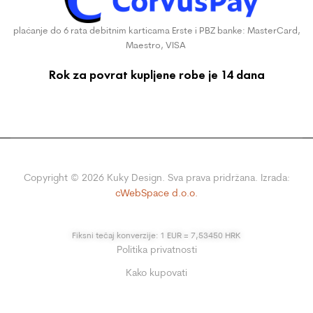
plaćanje do 6 rata debitnim karticama Erste i PBZ banke: MasterCard,
Maestro, VISA
Rok za povrat kupljene robe je 14 dana
Copyright ©
2026
Kuky Design. Sva prava pridržana. Izrada:
cWebSpace d.o.o.
Fiksni tečaj konverzije: 1 EUR = 7,53450 HRK
Politika privatnosti
Kako kupovati