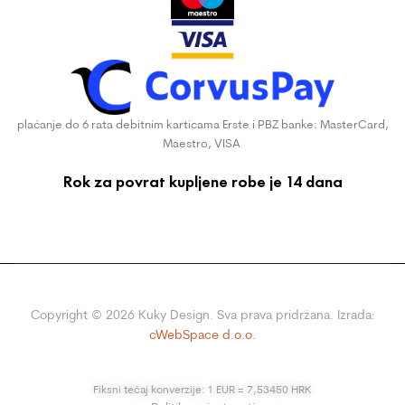
plaćanje do 6 rata debitnim karticama Erste i PBZ banke: MasterCard,
Maestro, VISA
Rok za povrat kupljene robe je 14 dana
Copyright ©
2026
Kuky Design. Sva prava pridržana. Izrada:
cWebSpace d.o.o.
Fiksni tečaj konverzije: 1 EUR = 7,53450 HRK