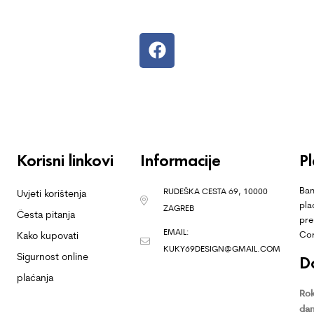
Korisni linkovi
Informacije
P
Ban
RUDEŠKA CESTA 69, 10000
Uvjeti korištenja
pla
ZAGREB
Česta pitanja
pre
EMAIL:
Co
Kako kupovati
KUKY69DESIGN@GMAIL.COM
Sigurnost online
D
plaćanja
Rok
dan