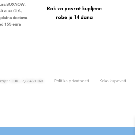
eura BOXNOW,
Rok za povrat kupljene
50 eura GLS,
robe je 14 dana
platna dostava
ad 155 eura
Politika privatnosti
Kako kupovati
erzije: 1 EUR = 7,53450 HRK