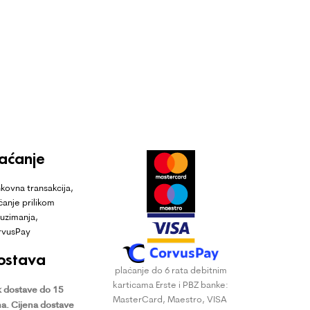
laćanje
kovna transakcija,
ćanje prilikom
uzimanja,
rvusPay
ostava
plaćanje do 6 rata debitnim
karticama Erste i PBZ banke:
 dostave do 15
MasterCard, Maestro, VISA
a.
Cijena dostave