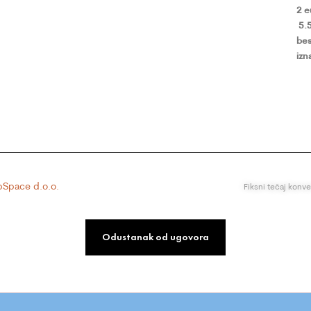
2 
5.
bes
izn
Space d.o.o.
Fiksni tečaj konv
Odustanak od ugovora