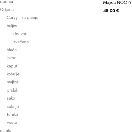
dodaci
Majica NOCT
Odjeća
48.00
€
Curvy - za punije
haljine
dnevne
svečane
hlače
jakne
kaput
košulje
majice
prsluk
sako
suknje
tunike
veste
ostalo