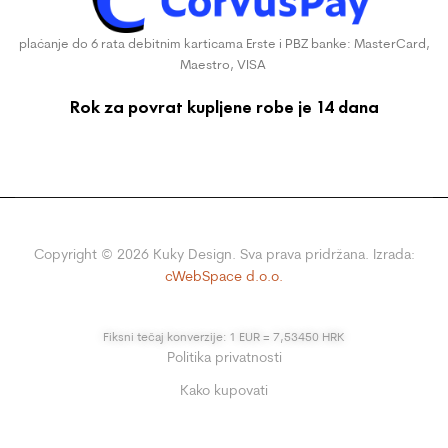
plaćanje do 6 rata debitnim karticama Erste i PBZ banke: MasterCard,
Maestro, VISA
Rok za povrat kupljene robe je 14 dana
Copyright ©
2026
Kuky Design. Sva prava pridržana. Izrada:
cWebSpace d.o.o.
Fiksni tečaj konverzije: 1 EUR = 7,53450 HRK
Politika privatnosti
Kako kupovati