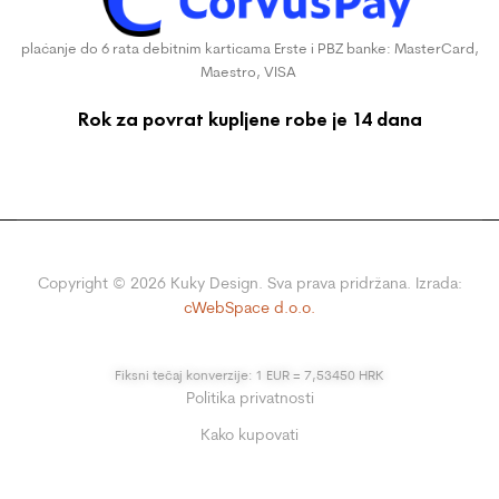
plaćanje do 6 rata debitnim karticama Erste i PBZ banke: MasterCard,
Maestro, VISA
Rok za povrat kupljene robe je 14 dana
Copyright ©
2026
Kuky Design. Sva prava pridržana. Izrada:
cWebSpace d.o.o.
Fiksni tečaj konverzije: 1 EUR = 7,53450 HRK
Politika privatnosti
Kako kupovati