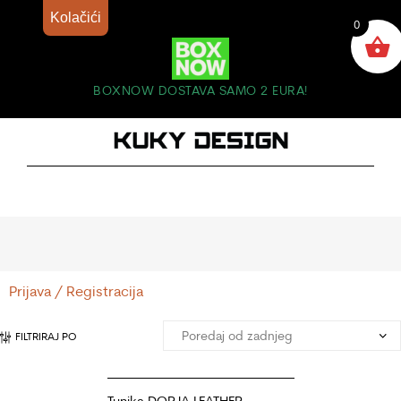
Kolačići
0
BOXNOW DOSTAVA SAMO 2 EURA!
Prijava / Registracija
FILTRIRAJ PO
Tunika DORJA LEATHER