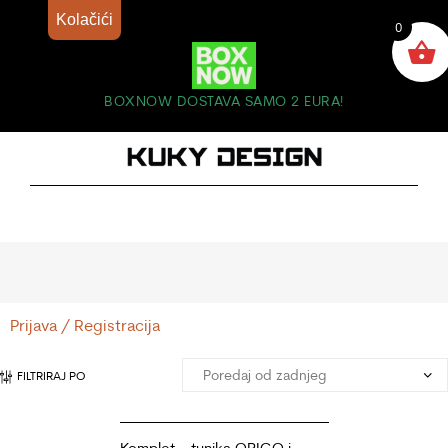
Kolačići
0
BOXNOW DOSTAVA SAMO 2 EURA!
Prijava / Registracija
FILTRIRAJ PO
Komplet – tunika ORIGO i