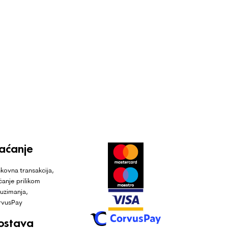
laćanje
kovna transakcija,
ćanje prilikom
uzimanja,
rvusPay
ostava