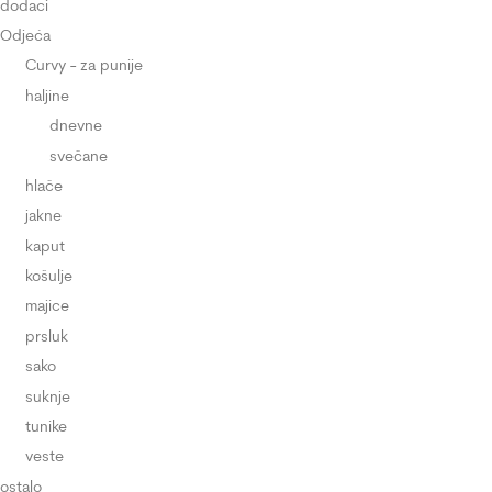
dodaci
Odjeća
Curvy - za punije
haljine
dnevne
svečane
hlače
jakne
kaput
košulje
majice
prsluk
sako
suknje
tunike
veste
ostalo