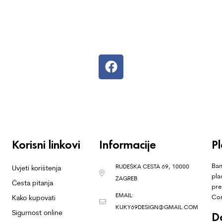
Korisni linkovi
Informacije
P
Ban
RUDEŠKA CESTA 69, 10000
Uvjeti korištenja
pla
ZAGREB
Česta pitanja
pre
EMAIL:
Co
Kako kupovati
KUKY69DESIGN@GMAIL.COM
Sigurnost online
D