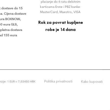
plaćanje do 6 rata debitnim
karticama Erste i PBZ banke:
 dostave do 15
MasterCard, Maestro, VISA
a.
Cijena dostave
eura BOXNOW,
Rok za povrat kupljene
50 eura GLS,
robe je 14 dana
platna dostava
ad 155 eura
Politika privatnosti
Kako kupovati
erzije: 1 EUR = 7,53450 HRK