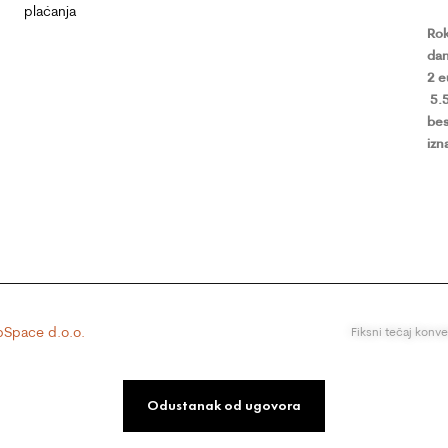
plaćanja
Rok
dan
2 
5.
bes
izn
Space d.o.o.
Fiksni tečaj konv
Odustanak od ugovora