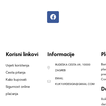
Korisni linkovi
Informacije
P
Ban
RUDEŠKA CESTA 69, 10000
Uvjeti korištenja
pla
ZAGREB
Česta pitanja
pre
EMAIL:
Co
Kako kupovati
KUKY69DESIGN@GMAIL.COM
Sigurnost online
D
plaćanja
Rok
dan