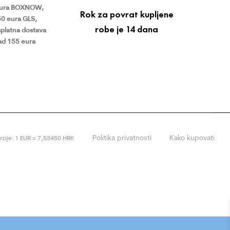
eura BOXNOW,
Rok za povrat kupljene
50 eura GLS,
robe je 14 dana
platna dostava
ad 155 eura
Politika privatnosti
Kako kupovati
erzije: 1 EUR = 7,53450 HRK