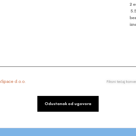
2 
5.
bes
izn
Space d.o.o.
Fiksni tečaj konv
Odustanak od ugovora