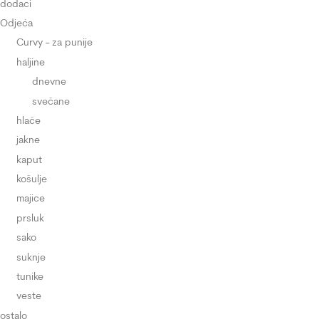
dodaci
Odjeća
Curvy - za punije
haljine
dnevne
svečane
hlače
jakne
kaput
košulje
majice
prsluk
sako
suknje
tunike
veste
ostalo