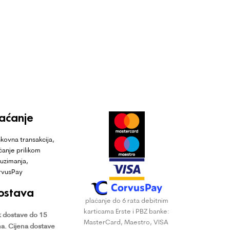
laćanje
kovna transakcija,
ćanje prilikom
uzimanja,
rvusPay
ostava
plaćanje do 6 rata debitnim
karticama Erste i PBZ banke:
 dostave do 15
MasterCard, Maestro, VISA
a.
Cijena dostave