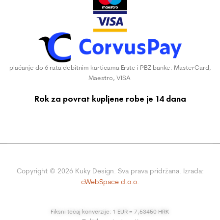
plaćanje do 6 rata debitnim karticama Erste i PBZ banke: MasterCard,
Maestro, VISA
Rok za povrat kupljene robe je 14 dana
Copyright ©
2026
Kuky Design. Sva prava pridržana. Izrada:
cWebSpace d.o.o.
Fiksni tečaj konverzije: 1 EUR = 7,53450 HRK