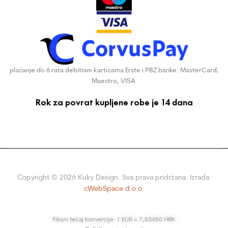
plaćanje do 6 rata debitnim karticama Erste i PBZ banke: MasterCard,
Maestro, VISA
Rok za povrat kupljene robe je 14 dana
Copyright ©
2026
Kuky Design. Sva prava pridržana. Izrada:
cWebSpace d.o.o.
Fiksni tečaj konverzije: 1 EUR = 7,53450 HRK