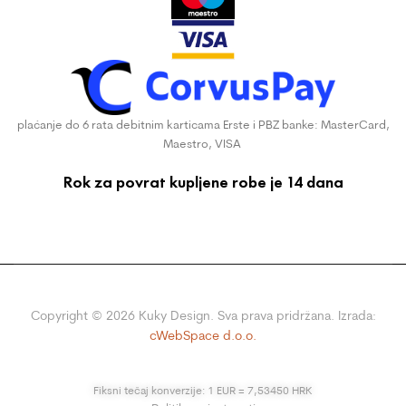
plaćanje do 6 rata debitnim karticama Erste i PBZ banke: MasterCard,
Maestro, VISA
Rok za povrat kupljene robe je 14 dana
Copyright ©
2026
Kuky Design. Sva prava pridržana. Izrada:
cWebSpace d.o.o.
Fiksni tečaj konverzije: 1 EUR = 7,53450 HRK