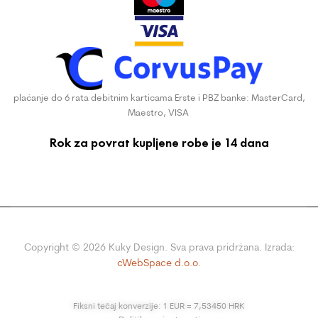
plaćanje do 6 rata debitnim karticama Erste i PBZ banke: MasterCard,
Maestro, VISA
Rok za povrat kupljene robe je 14 dana
Copyright ©
2026
Kuky Design. Sva prava pridržana. Izrada:
cWebSpace d.o.o.
Fiksni tečaj konverzije: 1 EUR = 7,53450 HRK