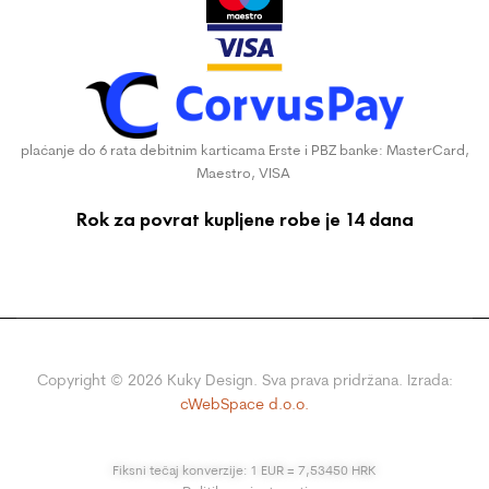
plaćanje do 6 rata debitnim karticama Erste i PBZ banke: MasterCard,
Maestro, VISA
Rok za povrat kupljene robe je 14 dana
Copyright ©
2026
Kuky Design. Sva prava pridržana. Izrada:
cWebSpace d.o.o.
Fiksni tečaj konverzije: 1 EUR = 7,53450 HRK