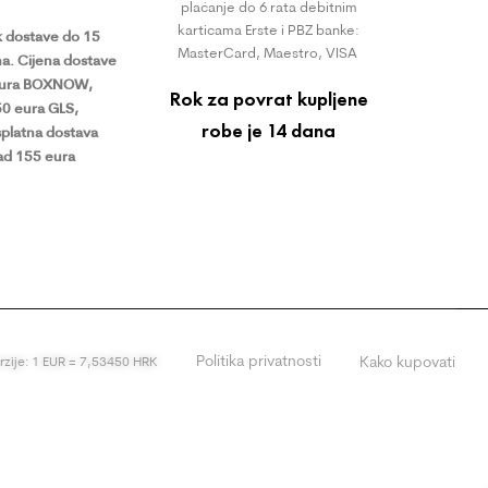
plaćanje do 6 rata debitnim
karticama Erste i PBZ banke:
 dostave do 15
MasterCard, Maestro, VISA
a.
Cijena dostave
eura BOXNOW,
Rok za povrat kupljene
50 eura GLS,
robe je 14 dana
platna dostava
ad 155 eura
Politika privatnosti
Kako kupovati
erzije: 1 EUR = 7,53450 HRK