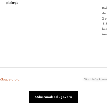
plaćanja
Rok
dan
2 
5.
bes
izn
Space d.o.o.
Fiksni tečaj konv
Odustanak od ugovora