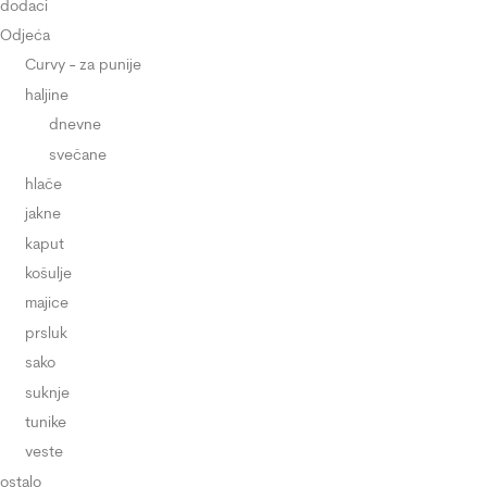
dodaci
Odjeća
Curvy - za punije
haljine
dnevne
svečane
hlače
jakne
kaput
košulje
majice
prsluk
sako
suknje
tunike
veste
ostalo