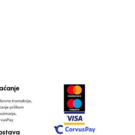
laćanje
kovna transakcija,
ćanje prilikom
uzimanja,
rvusPay
ostava