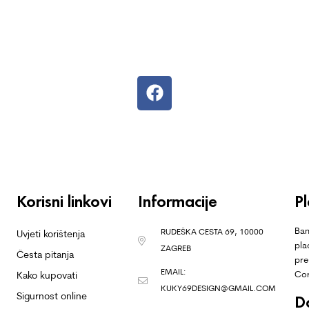
Korisni linkovi
Informacije
P
Ban
RUDEŠKA CESTA 69, 10000
Uvjeti korištenja
pla
ZAGREB
Česta pitanja
pre
EMAIL:
Co
Kako kupovati
KUKY69DESIGN@GMAIL.COM
Sigurnost online
D